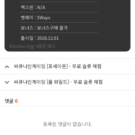
맥스윈 : N/A
벳웨이 : 5Ways
보너스 : 보너스구매 불가
출시일 : 2018.12.01
#Golden Egg
#골든 에그
관련자료
씨큐나인게이밍 [포세이돈] - 무료 슬롯 체험
씨큐나인게이밍 [올 와일드] - 무료 슬롯 체험
댓글
0
등록된 댓글이 없습니다.