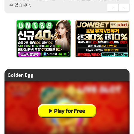
수 있습니다.
Golden Egg