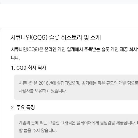
시큐나인(CQ9) 슬롯 히스토리 및 소개
시큐나인(CQ9)은 온라인 게임 업계에서 주목받는 슬롯 게임 제공 회사입
니다.
1. CQ9 회사 역사
시큐나인은 2016년에 설립되었으며, 초기에는 작은 규모의 개발 팀으
사용자를 보유하고 있습니다.
2. 주요 특징
게임의 눈에 띄는 고품질 그래픽은 플레이어에게 몰입감을 제공합니다. 
할 틈을 주지 않습니다.