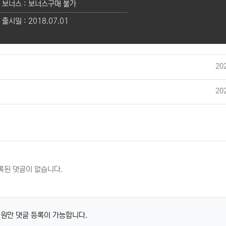
보너스 : 보너스구매 불가
출시일 : 2018.07.01
작
202
작
202
록된 댓글이 없습니다.
원만 댓글 등록이 가능합니다.