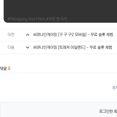
#Woogong And Pitch
#우공 앤 피치
관련자료
이전
씨큐나인게이밍 [구 구 구2 모바일] - 무료 슬롯 체험
다음
씨큐나인게이밍 [트레져 아일랜드] - 무료 슬롯 체험
댓글
0
등
로그인한 회