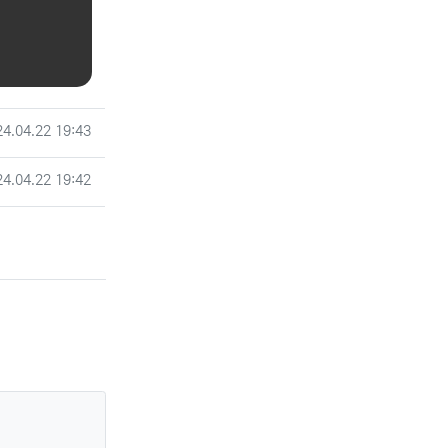
성일
4.04.22 19:43
성일
4.04.22 19:42