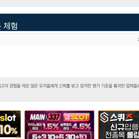
롯 체험
의 경험을 제공 많은 유저들에게 신뢰를 받고 엄격한 평가 기준을 통과한 업체들