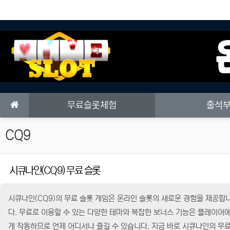
상단 네비
메인 메뉴
무료슬롯체험
출석
CQ9
시큐나인(CQ9) 무료 슬롯
시큐나인(CQ9)의 무료 슬롯 게임은 온라인 슬롯의 새로운 경험을 제공합
다. 무료로 이용할 수 있는 다양한 테마와 복잡한 보너스 기능은 플레이어
게 작동하므로 언제 어디서나 즐길 수 있습니다. 지금 바로 시큐나인의 무료