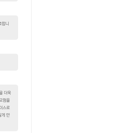
보호합니
을 더욱
 모험을
페이스로
않게 만