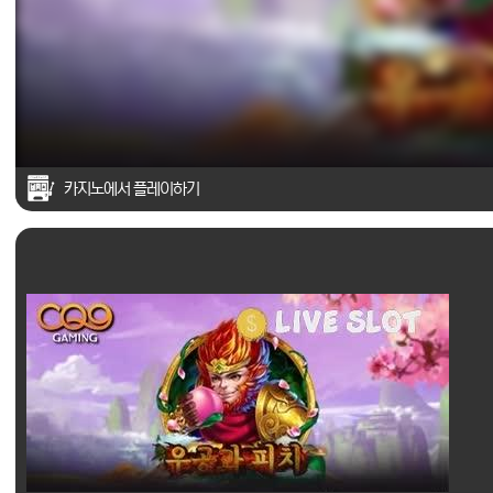
카지노에서 플레이하기