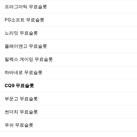
프라그마틱 무료슬롯
PG소프트 무료슬롯
노리밋 무료슬롯
플레이앤고 무료슬롯
릴렉스 게이밍 무료슬롯
하바네로 무료슬롯
CQ9 무료슬롯
부운고 무료슬롯
썬더킥 무료슬롯
푸쉬 무료슬롯