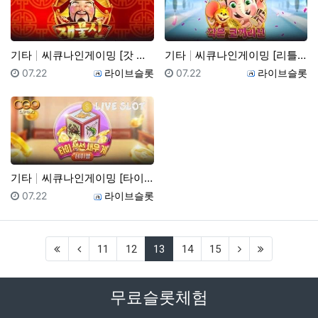
기타
씨큐나인게이밍 [갓 오브 웰스] - 무료 슬롯 체험
기타
씨큐나인게이밍 [리틀 엘레펀트 갓] - 무료 슬롯 체험
등록일
등록자
등록일
등록자
07.22
라이브슬롯
07.22
라이브슬롯
기타
씨큐나인게이밍 [타이 생선 새우 크랩] - 무료 슬롯 …
등록일
등록자
07.22
라이브슬롯
(first)
(previous)
(current)
(next)
(last)
11
12
13
14
15
무료슬롯체험