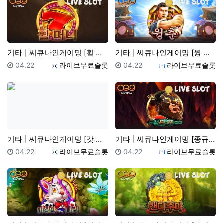
기타
씨큐나인게이밍 [휠 머니] - 무료 슬롯 체험
기타
씨큐나인게이밍 [윙 춘] - 무료 슬롯 체험
등록일
등록자
등록일
등록자
04.22
라이브무료슬롯
04.22
라이브무료슬롯
기타
씨큐나인게이밍 [갓 오브 웰스] - 무료 슬롯 체험
기타
씨큐나인게이밍 [종규] - 무료 슬롯 체험
등록일
등록자
등록일
등록자
04.22
라이브무료슬롯
04.22
라이브무료슬롯