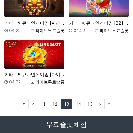
기타
씨큐나인게이밍 [피라미드 라이더] - 무료 슬롯 체험
기타
씨큐나인게이밍 [321 샷] - 무료 슬롯 체험
등록일
등록자
등록일
등록자
04.22
라이브무료슬롯
04.22
라이브무료슬롯
기타
씨큐나인게이밍 [다이아몬드 트레져] - 무료 슬롯 체험
등록일
등록자
04.22
라이브무료슬롯
(first)
(previous)
(current)
(next)
(last)
11
12
13
14
15
무료슬롯체험