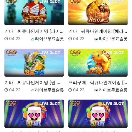
기타
씨큐나인게이밍 [파이어치비2] - 무료 슬롯 체험
기타
씨큐나인게이밍 [헤라클래스] - 무료 슬롯 체험
등록일
등록자
등록일
등록자
04.22
라이브무료슬롯
04.22
라이브무료슬롯
기타
씨큐나인게이밍 [원 슛 피싱] - 무료 슬롯 체험
프리구매
씨큐나인게이밍 [드래곤 코이] - 무료 슬롯 체험
등록일
등록자
등록일
등록자
04.22
라이브무료슬롯
04.22
라이브무료슬롯