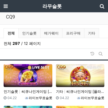
기
메뉴
라무슬롯
CQ9
CQ9 분류 목록
전체
인기슬롯
메가웨이
프리구매
기타
전체
297
/ 12 페이지
날짜순 
게시
인기슬롯
씨큐나인게이밍 [디스코 나이트 모바일] - 무료 슬롯 …
기타
씨큐나인게이밍 [플라잉 갓 오브 웰스재물신] - 무료…
등록일
등록자
등록일
등록자
04.22
라이브무료슬롯
04.22
라이브무료슬롯