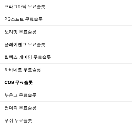
프라그마틱 무료슬롯
PG소프트 무료슬롯
노리밋 무료슬롯
플레이앤고 무료슬롯
릴렉스 게이밍 무료슬롯
하바네로 무료슬롯
CQ9 무료슬롯
부운고 무료슬롯
썬더킥 무료슬롯
푸쉬 무료슬롯