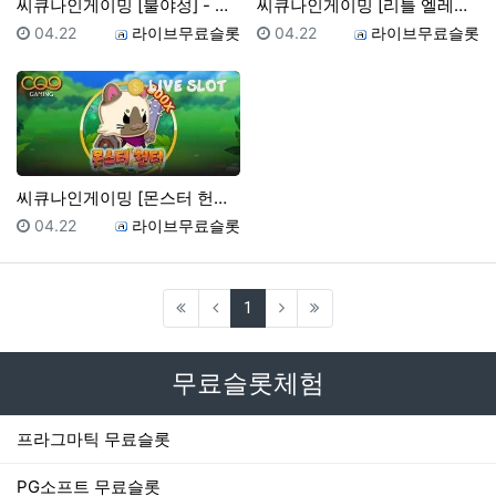
씨큐나인게이밍 [불야성] - 무료 슬롯 체험
씨큐나인게이밍 [리틀 엘레펀트 갓] - 무료 슬롯 체험
등록일
등록자
등록일
등록자
04.22
라이브무료슬롯
04.22
라이브무료슬롯
씨큐나인게이밍 [몬스터 헌터] - 무료 슬롯 체험
등록일
등록자
04.22
라이브무료슬롯
(current)
1
무료슬롯체험
프라그마틱 무료슬롯
PG소프트 무료슬롯