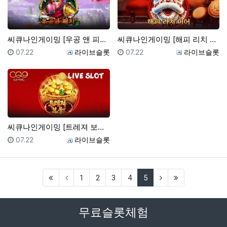
씨큐나인게이밍 [우공 앤 피치] - 무료 슬롯 체험
씨큐나인게이밍 [해피 리치 이어] - 무료 슬롯 체험
등록일
등록자
등록일
등록자
07.22
라이브슬롯
07.22
라이브슬롯
씨큐나인게이밍 [트레져 보울] - 무료 슬롯 체험
등록일
등록자
07.22
라이브슬롯
(first)
(current)
(next)
(last)
1
2
3
4
5
무료슬롯체험