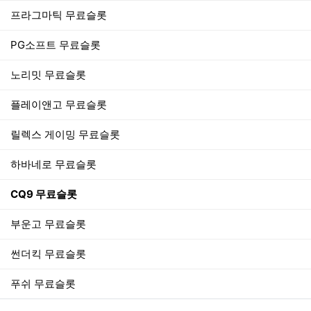
프라그마틱 무료슬롯
PG소프트 무료슬롯
노리밋 무료슬롯
플레이앤고 무료슬롯
릴렉스 게이밍 무료슬롯
하바네로 무료슬롯
CQ9 무료슬롯
부운고 무료슬롯
썬더킥 무료슬롯
푸쉬 무료슬롯