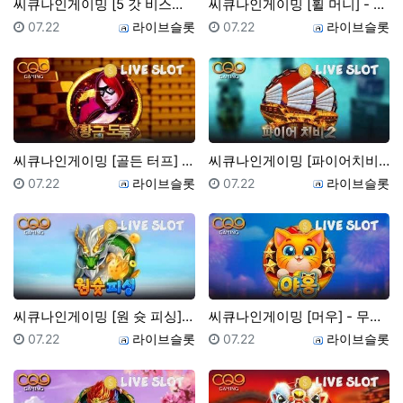
씨큐나인게이밍 [5 갓 비스트] - 무료 슬롯 체험
씨큐나인게이밍 [휠 머니] - 무료 슬롯 체험
등록일
등록자
등록일
등록자
07.22
라이브슬롯
07.22
라이브슬롯
씨큐나인게이밍 [골든 터프] - 무료 슬롯 체험
씨큐나인게이밍 [파이어치비2] - 무료 슬롯 체험
등록일
등록자
등록일
등록자
07.22
라이브슬롯
07.22
라이브슬롯
씨큐나인게이밍 [원 슛 피싱] - 무료 슬롯 체험
씨큐나인게이밍 [머우] - 무료 슬롯 체험
등록일
등록자
등록일
등록자
07.22
라이브슬롯
07.22
라이브슬롯