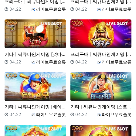
프리구매
씨큐나인게이밍 [사커 크레이즈] - 무료 슬롯 체험
프리구매
씨큐나인게이밍 [미러 미러] - 무료 슬롯 체험
등록일
등록자
등록일
등록자
04.22
라이브무료슬롯
04.22
라이브무료슬롯
기타
씨큐나인게이밍 [섯다] - 무료 슬롯 체험
프리구매
씨큐나인게이밍 [명량] - 무료 슬롯 체험
등록일
등록자
등록일
등록자
04.22
라이브무료슬롯
04.22
라이브무료슬롯
기타
씨큐나인게이밍 [베이스볼 피버] - 무료 슬롯 체험
기타
씨큐나인게이밍 [스트라이커 와일드] - 무료 슬롯 체험
등록일
등록자
등록일
등록자
04.22
라이브무료슬롯
04.22
라이브무료슬롯