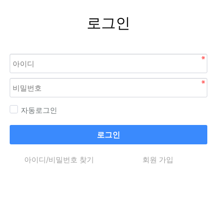
로그인
자동로그인
로그인
아이디/비밀번호 찾기
회원 가입