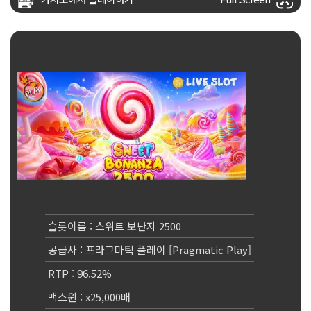
슬롯이름 : 스위트 보난자 2500
공급사 : 프라그마틱 플레이 [Pragmatic Play]
RTP : 96.52%
맥스윈 : x25,000배