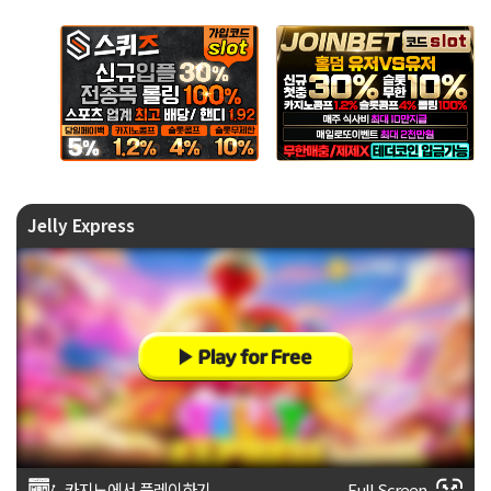
Jelly Express
카지노에서 플레이하기
Full Screen