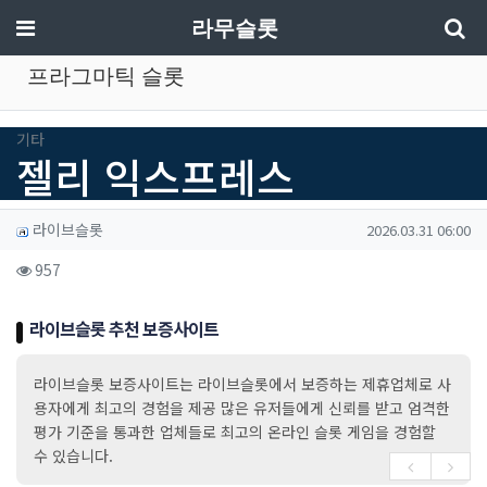
기
메뉴
라무슬롯
프라그마틱 슬롯
분류
기타
젤리 익스프레스
작성자 정보
작성
작성일
라이브슬롯
2026.03.31 06:00
컨텐츠 정보
조회
957
본문
라이브슬롯 추천 보증사이트
라이브슬롯 보증사이트는 라이브슬롯에서 보증하는 제휴업체로 사
용자에게 최고의 경험을 제공 많은 유저들에게 신뢰를 받고 엄격한
평가 기준을 통과한 업체들로 최고의 온라인 슬롯 게임을 경험할
수 있습니다.