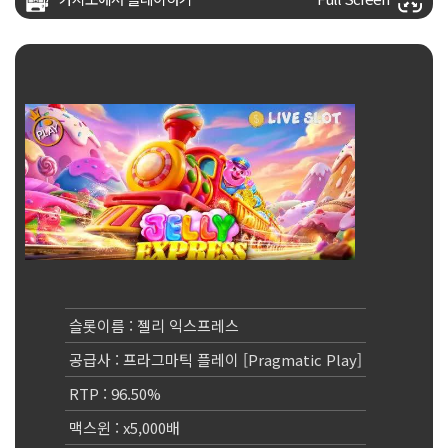
슬롯이름 : 젤리 익스프레스
공급사 : 프라그마틱 플레이 [Pragmatic Play]
RTP : 96.50%
맥스윈 : x5,000배