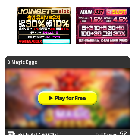
3 Magic Eggs
카지노에서 플레이하기
Full Screen