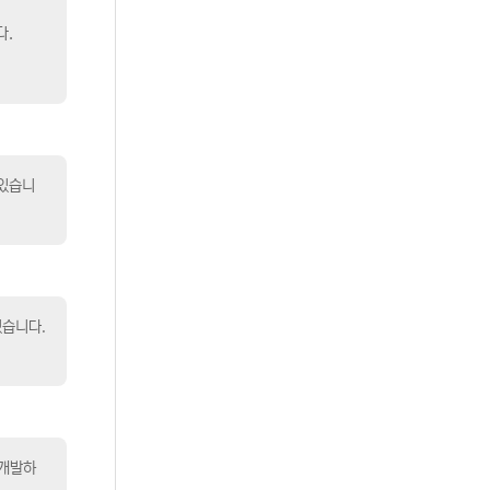
다.
 있습니
하였습니다.
 개발하