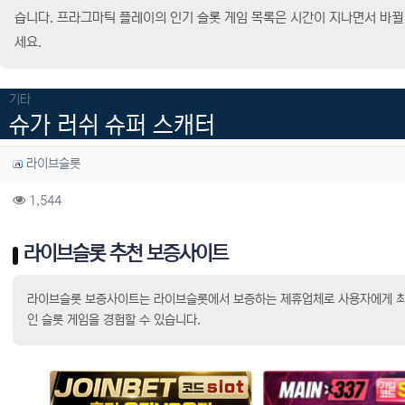
습니다. 프라그마틱 플레이의 인기 슬롯 게임 목록은 시간이 지나면서 바뀔
세요.
분류
기타
슈가 러쉬 슈퍼 스캐터
작성자 정보
작성
라이브슬롯
컨텐츠 정보
조회
1,544
본문
라이브슬롯 추천 보증사이트
라이브슬롯 보증사이트는 라이브슬롯에서 보증하는 제휴업체로 사용자에게 최고
인 슬롯 게임을 경험할 수 있습니다.