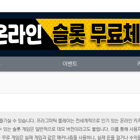
부
이벤트
료로 즐기실 수 있습니다. 프라그마틱 플레이는 전세계적으로 인기 있는 온라인 카
수 있는 슬롯 게임은 일반적으로 데모 버전이라고도 불립니다. 이를 통해 사용
 무료 게임은 실제 게임과 같은 매커니즘을 사용하나, 실제 돈을 걸거나 수익을