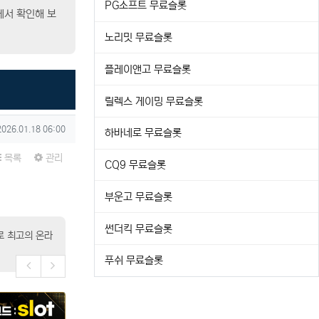
PG소프트 무료슬롯
에서 확인해 보
노리밋 무료슬롯
플레이앤고 무료슬롯
릴렉스 게이밍 무료슬롯
작성일
2026.01.18 06:00
하바네로 무료슬롯
목록
관리
CQ9 무료슬롯
부운고 무료슬롯
썬더킥 무료슬롯
로 최고의 온라
푸쉬 무료슬롯