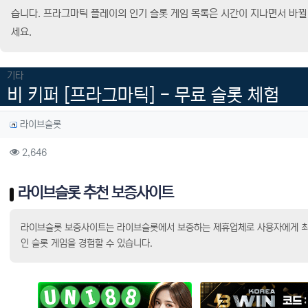
습니다. 프라그마틱 플레이의 인기 슬롯 게임 목록은 시간이 지나면서 바뀔
세요.
분류
기타
비 키퍼 [프라그마틱] - 무료 슬롯 체험
작성자 정보
작성
라이브슬롯
컨텐츠 정보
조회
2,646
본문
라이브슬롯 추천 보증사이트
라이브슬롯 보증사이트는 라이브슬롯에서 보증하는 제휴업체로 사용자에게 최고
인 슬롯 게임을 경험할 수 있습니다.