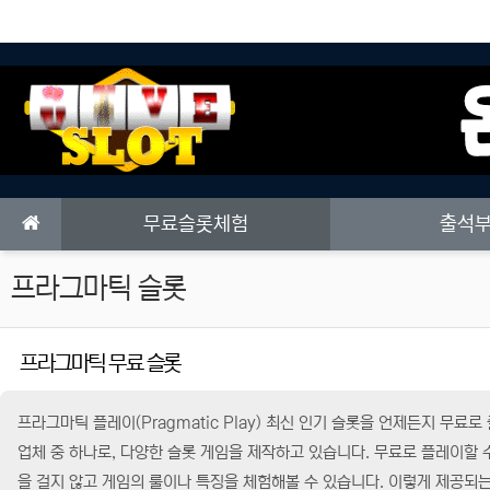
상단 네비
메인 메뉴
무료슬롯체험
출석
프라그마틱 슬롯
프라그마틱 무료 슬롯
프라그마틱 플레이(Pragmatic Play) 최신 인기 슬롯을 언제든지 무
업체 중 하나로, 다양한 슬롯 게임을 제작하고 있습니다. 무료로 플레이할 
을 걸지 않고 게임의 룰이나 특징을 체험해볼 수 있습니다. 이렇게 제공되는