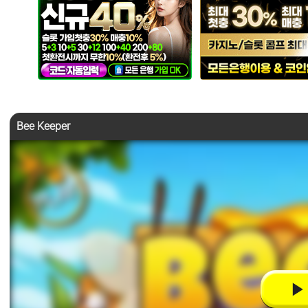
Bee Keeper