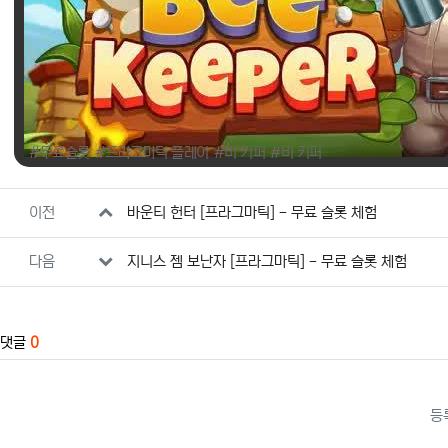
#무료슬롯
#프라그마틱 플레이
#비 키퍼
#비 키퍼
관련자료
이전
바운티 헌터 [프라그마틱] - 무료 슬롯 체험
다음
지니스 젬 보난자 [프라그마틱] - 무료 슬롯 체험
댓글
0
등