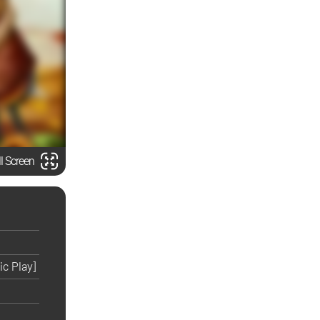
ll Screen
 Play]