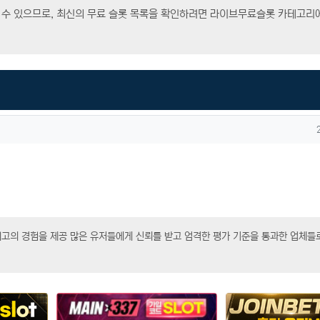
 수 있으므로, 최신의 무료 슬롯 목록을 확인하려면 라이브무료슬롯 카테고리
의 경험을 제공 많은 유저들에게 신뢰를 받고 엄격한 평가 기준을 통과한 업체들