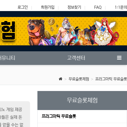
로그인
회원가입
정보찾기
FAQ
1:1문의
커뮤니티
고객센터
무료슬롯체험
프라그마틱 무료슬롯
무료슬롯체험
지노 게임 제공
프라그마틱 무료슬롯
자들은 실제 돈
 얻을 수는 없