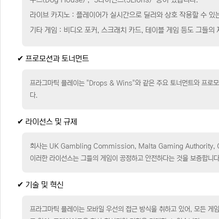
라이브 카지노 : 플레이어가 실시간으로 딜러와 상호 작용할 수 있는
기타 게임 : 비디오 포커, 스크래치 카드, 테이블 게임 등도 그들의
✔ 프로모션과 토너먼트
프라그마틱 플레이는 "Drops & Wins"와 같은 주요 토너먼트와 프
다.
✔ 라이선스 및 규제
회사는 UK Gambling Commission, Malta Gaming Authorit
이러한 라이선스는 그들의 게임이 공정하고 안전하다는 것을 보증합니다
✔ 기술 및 혁신
프라그마틱 플레이는 모바일 우선의 접근 방식을 취하고 있어, 모든 게