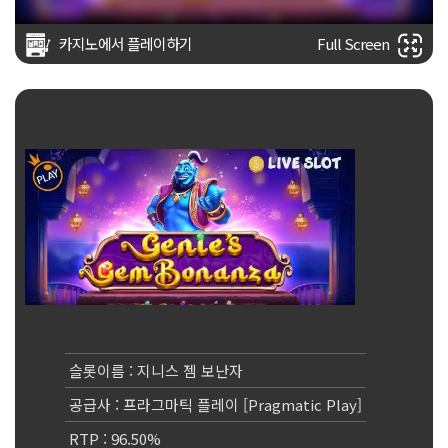
카지노에서 플레이하기
Full Screen
슬롯이름 : 지니스 젬 보난자
공급사 : 프라그마틱 플레이 [Pragmatic Play]
RTP : 96.50%