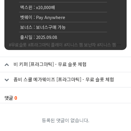
맥스윈 : x10,000배
벳웨이 : Pay Anywhere
보너스 : 보너스구매 가능
출시일 : 2025.09.08
#무료슬롯
#프라그마틱 플레이
#지니스 젬 보난자
#지니스 젬 보난자
관련자료
비 키퍼 [프라그마틱] - 무료 슬롯 체험
좀비 스쿨 메가웨이즈 [프라그마틱] - 무료 슬롯 체험
댓글
0
등록된 댓글이 없습니다.