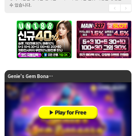
수 있습니다.
Genie's Gem Bonanza