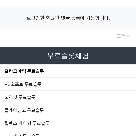
로그인한 회원만 댓글 등록이 가능합니다.
목록
무료슬롯체험
프라그마틱 무료슬롯
PG소프트 무료슬롯
노리밋 무료슬롯
플레이앤고 무료슬롯
릴렉스 게이밍 무료슬롯