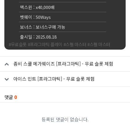
맥스윈 : x40,000배
벳웨이 : 50Ways
보너스 : 보너스구매 가능
출시일 : 2025.08.18
#무료슬롯
#프라그마틱 플레이
#스펠 마스터
#스펠 마스터
관련자료
좀비 스쿨 메가웨이즈 [프라그마틱] - 무료 슬롯 체험
아이스 민트 [프라그마틱] - 무료 슬롯 체험
댓글
0
등록된 댓글이 없습니다.