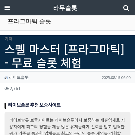
기
메뉴
라무슬롯
프라그마틱 슬롯
분류
기타
스펠 마스터 [프라그마틱]
- 무료 슬롯 체험
작성자 정보
작성
작성일
라이브슬롯
2025.08.19 06:00
컨텐츠 정보
조회
2,761
본문
라이브슬롯 추천 보증사이트
라이브슬롯 보증사이트는 라이브슬롯에서 보증하는 제휴업체로 사
용자에게 최고의 경험을 제공 많은 유저들에게 신뢰를 받고 엄격한
평가 기준을 통과한 업체들로 최고의 온라인 슬롯 게임을 경험할