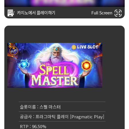
카지노에서 플레이하기
Full Screen
슬롯이름 : 스펠 마스터
공급사 : 프라그마틱 플레이 [Pragmatic Play]
RTP : 96.50%