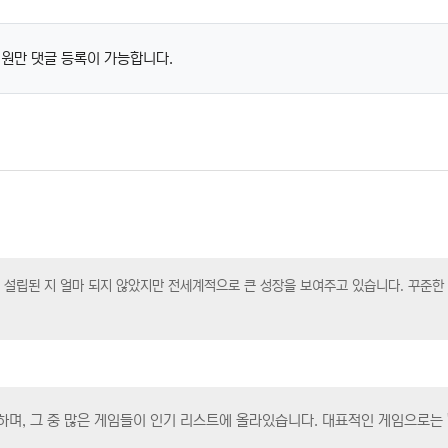
원만 댓글 등록이 가능합니다.
 비록 설립된 지 얼마 되지 않았지만 전세계적으로 큰 성장을 보여주고 있습니다. 꾸준한
하며, 그 중 많은 게임들이 인기 리스트에 올라있습니다. 대표적인 게임으로는