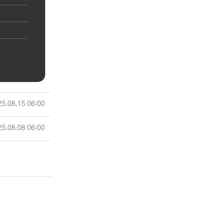
성일
5.08.15 06:00
성일
5.08.08 06:00