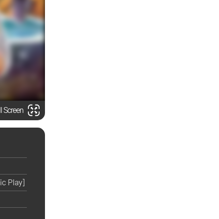
ll Screen
 Play]