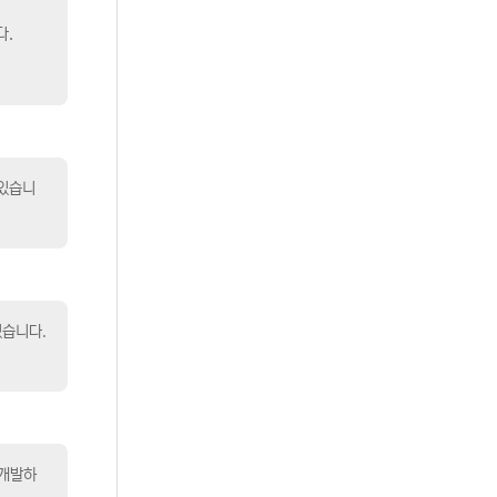
다.
 있습니
하였습니다.
 개발하