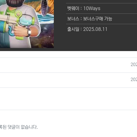
벳웨이 : 10Ways
보너스 : 보너스구매 가능
출시일 : 2025.08.11
작
202
작
202
록된 댓글이 없습니다.