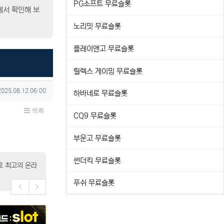
PG소프트 무료슬롯
에서 확인해 보
노리밋 무료슬롯
플레이앤고 무료슬롯
릴렉스 게이밍 무료슬롯
작성일
2025.08.12 06:00
하바네로 무료슬롯
목록
CQ9 무료슬롯
부운고 무료슬롯
썬더킥 무료슬롯
로 최고의 온라
푸쉬 무료슬롯