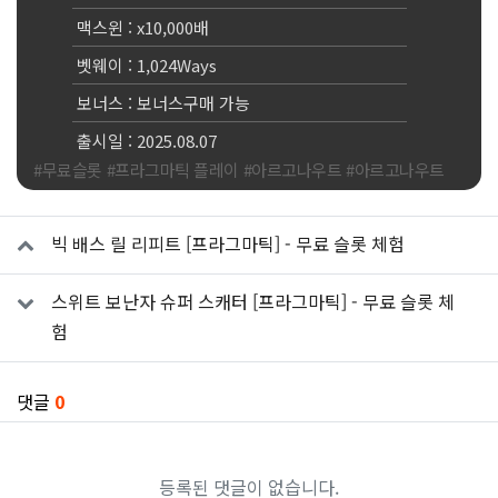
맥스윈 : x10,000배
벳웨이 : 1,024Ways
보너스 : 보너스구매 가능
출시일 : 2025.08.07
#무료슬롯
#프라그마틱 플레이
#아르고나우트
#아르고나우트
관련자료
빅 배스 릴 리피트 [프라그마틱] - 무료 슬롯 체험
스위트 보난자 슈퍼 스캐터 [프라그마틱] - 무료 슬롯 체
험
댓글
0
등록된 댓글이 없습니다.