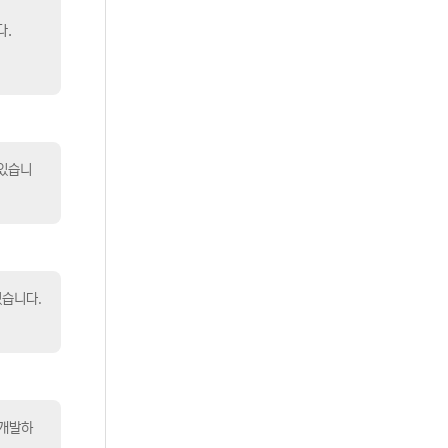
다.
 있습니
하였습니다.
 개발하