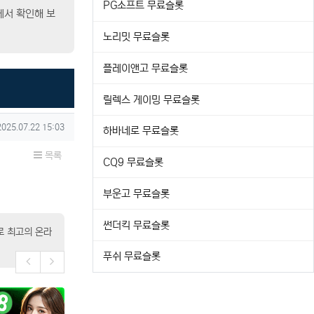
PG소프트 무료슬롯
에서 확인해 보
노리밋 무료슬롯
플레이앤고 무료슬롯
릴렉스 게이밍 무료슬롯
작성일
2025.07.22 15:03
하바네로 무료슬롯
목록
CQ9 무료슬롯
부운고 무료슬롯
썬더킥 무료슬롯
로 최고의 온라
푸쉬 무료슬롯