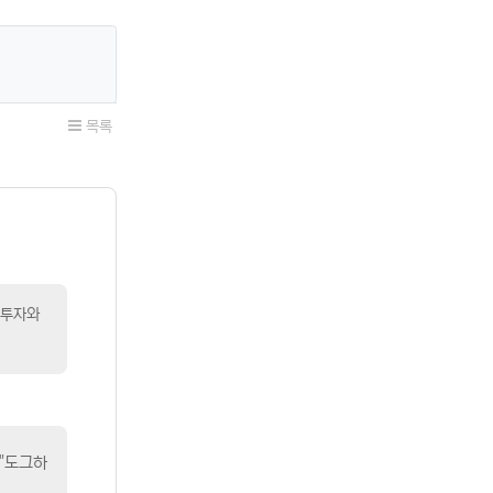
목록
 투자와
 "도그하