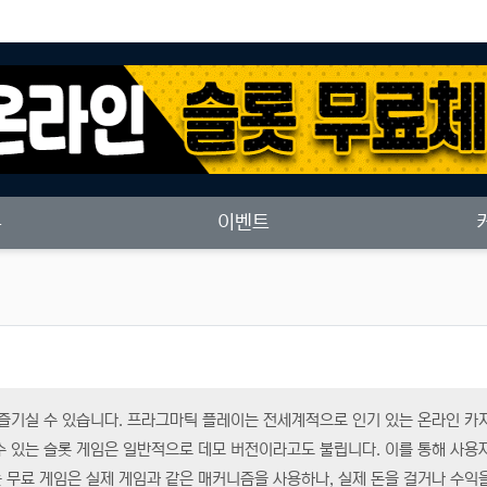
부
이벤트
료로 즐기실 수 있습니다. 프라그마틱 플레이는 전세계적으로 인기 있는 온라인 카
수 있는 슬롯 게임은 일반적으로 데모 버전이라고도 불립니다. 이를 통해 사용
 무료 게임은 실제 게임과 같은 매커니즘을 사용하나, 실제 돈을 걸거나 수익을