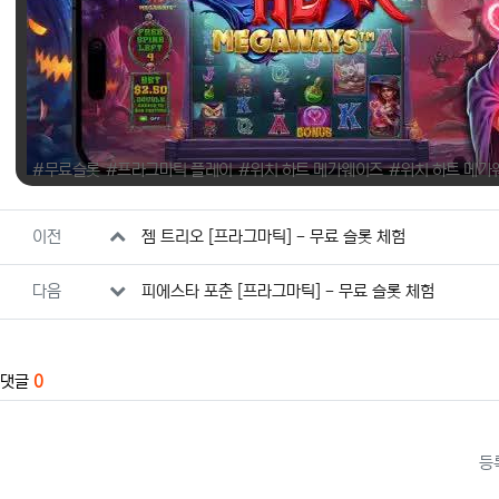
#무료슬롯
#프라그마틱 플레이
#위치 하트 메가웨이즈
#위치 하트 메가
관련자료
이전
젬 트리오 [프라그마틱] - 무료 슬롯 체험
다음
피에스타 포춘 [프라그마틱] - 무료 슬롯 체험
댓글
0
등