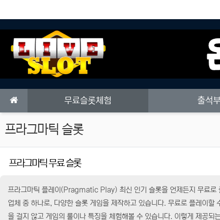
상단 네비
메인 메뉴
무료슬롯체험
출석
프라그마틱 슬롯
프라그마틱 무료 슬롯
프라그마틱 플레이(Pragmatic Play) 최신 인기 슬롯을 언제든지 무
업체 중 하나로, 다양한 슬롯 게임을 제작하고 있습니다. 무료로 플레이할 
을 걸지 않고 게임의 룰이나 특징을 체험해볼 수 있습니다. 이렇게 제공되는