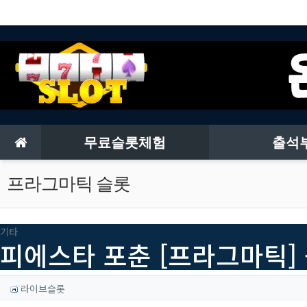
상단 네비
메인 메뉴
무료슬롯체험
출석
프라그마틱 슬롯
분류
기타
피에스타 포춘 [프라그마틱] 
작성자 정보
작성
라이브슬롯