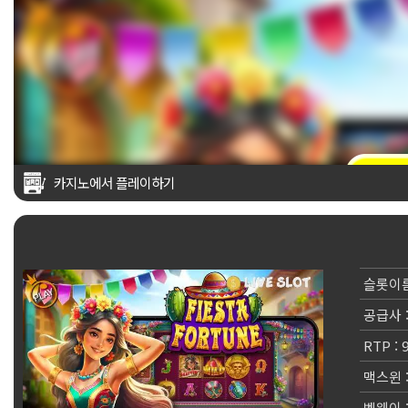
카지노에서 플레이하기
슬롯이름
공급사 :
RTP : 
맥스윈 :
벳웨이 :