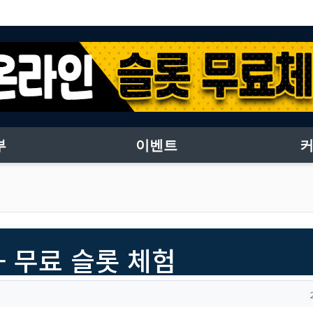
부
이벤트
- 무료 슬롯 체험