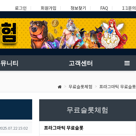
로그인
회원가입
정보찾기
FAQ
1:1문의
커뮤니티
고객센터
무료슬롯체험
프라그마틱 무료슬롯
무료슬롯체험
작성일
프라그마틱 무료슬롯
2025.07.22 15:02