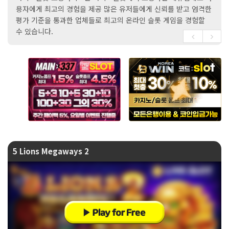
용자에게 최고의 경험을 제공 많은 유저들에게 신뢰를 받고 엄격한
평가 기준을 통과한 업체들로 최고의 온라인 슬롯 게임을 경험할
수 있습니다.
5 Lions Megaways 2