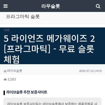
기
메뉴
라무슬롯
프라그마틱 슬롯
분류
기타
5 라이언즈 메가웨이즈 2
[프라그마틱] - 무료 슬롯
체험
작성자 정보
작성
작성일
라이브슬롯
2025.07.22 14:59
컨텐츠 정보
조회
3,583
본문
라이브슬롯 추천 보증사이트
라이브슬롯 보증사이트는 라이브슬롯에서 보증하는 제휴업체로 사