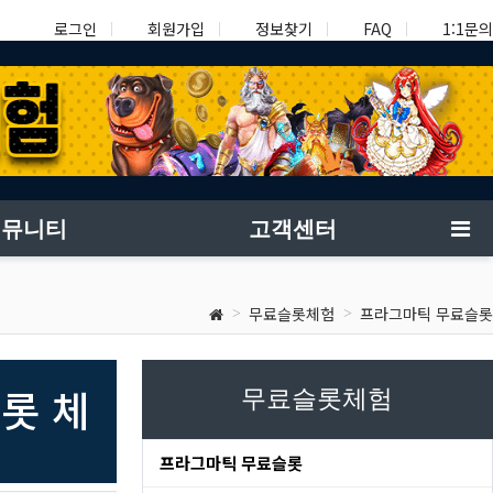
로그인
회원가입
정보찾기
FAQ
1:1문의
커뮤니티
고객센터
무료슬롯체험
프라그마틱 무료슬롯
슬롯 체
무료슬롯체험
프라그마틱 무료슬롯