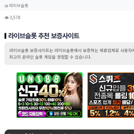
작성자 정보
작성
라이브슬롯
컨텐츠 정보
조회
3,578
본문
라이브슬롯 추천 보증사이트
라이브슬롯 보증사이트는 라이브슬롯에서 보증하는 제휴업체로 사용자에게
최고의 온라인 슬롯 게임을 경험할 수 있습니다.