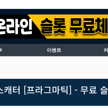
부
이벤트
캐터 [프라그마틱] - 무료 