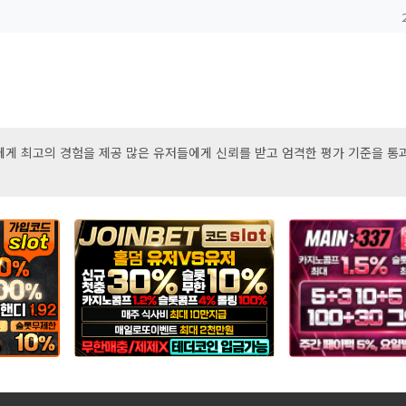
 최고의 경험을 제공 많은 유저들에게 신뢰를 받고 엄격한 평가 기준을 통