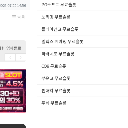
PG소프트 무료슬롯
작성일
2025.07.22 14:56
목록
노리밋 무료슬롯
플레이앤고 무료슬롯
릴렉스 게이밍 무료슬롯
과한 업체들로
하바네로 무료슬롯
CQ9 무료슬롯
부운고 무료슬롯
썬더킥 무료슬롯
푸쉬 무료슬롯