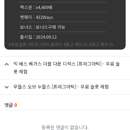
맥스윈 : x4,400배
벳웨이 : 432Ways
보너스 : 보너스구매 가능
출시일 : 2024.09.12
#무료슬롯
#프라그마틱 플레이
#콩고 캐쉬 XL
#콩고 캐쉬 XL
관련자료
빅 배스 베가스 더블 다운 디럭스 [프라그마틱] - 무료 슬
롯 체험
우들스 오브 누들스 [프라그마틱] - 무료 슬롯 체험
댓글
0
등록된 댓글이 없습니다.