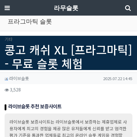
기
메뉴
라무슬롯
프라그마틱 슬롯
분류
기타
콩고 캐쉬 XL [프라그마틱]
- 무료 슬롯 체험
작성자 정보
작성
작성일
라이브슬롯
2025.07.22 14:45
컨텐츠 정보
조회
3,528
본문
라이브슬롯 추천 보증사이트
라이브슬롯 보증사이트는 라이브슬롯에서 보증하는 제휴업체로 사
용자에게 최고의 경험을 제공 많은 유저들에게 신뢰를 받고 엄격한
평가 기준을 통과한 업체들로 최고의 온라인 슬롯 게임을 경험할