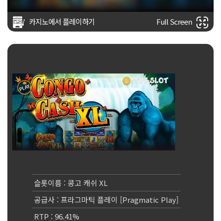
카지노에서 플레이하기
Full Screen
슬롯이름 : 콩고 캐쉬 XL
공급사 : 프라그마틱 플레이 [Pragmatic Play]
RTP : 96.41%