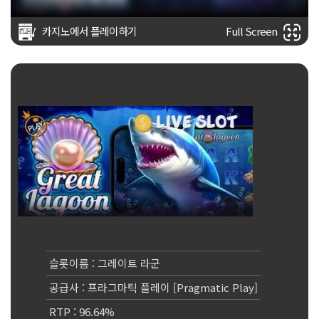
카지노에서 플레이하기
Full Screen
슬롯이름 : 그레이트 라군
공급사 : 프라그마틱 플레이 [Pragmatic Play]
RTP : 96.64%