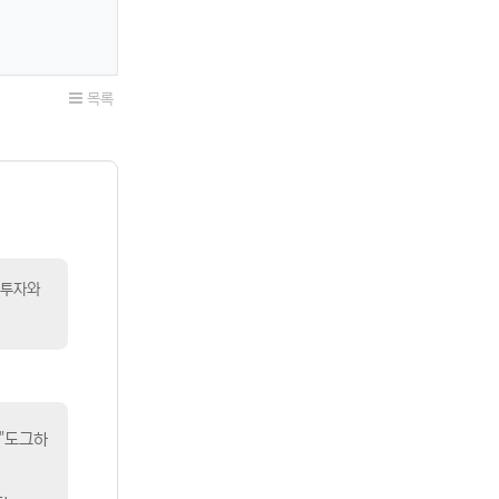
목록
 투자와
 "도그하