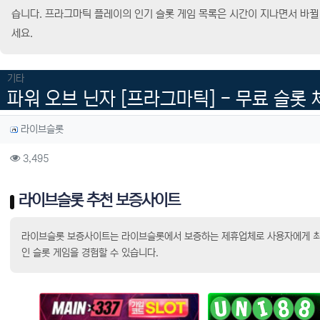
습니다. 프라그마틱 플레이의 인기 슬롯 게임 목록은 시간이 지나면서 바뀔
세요.
분류
기타
파워 오브 닌자 [프라그마틱] - 무료 슬롯 
작성자 정보
작성
라이브슬롯
컨텐츠 정보
조회
3,495
본문
라이브슬롯 추천 보증사이트
라이브슬롯 보증사이트는 라이브슬롯에서 보증하는 제휴업체로 사용자에게 최고
인 슬롯 게임을 경험할 수 있습니다.