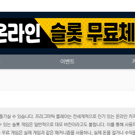
부
이벤트
료로 즐기실 수 있습니다. 프라그마틱 플레이는 전세계적으로 인기 있는 온라인 카
수 있는 슬롯 게임은 일반적으로 데모 버전이라고도 불립니다. 이를 통해 사용
 무료 게임은 실제 게임과 같은 매커니즘을 사용하나, 실제 돈을 걸거나 수익을