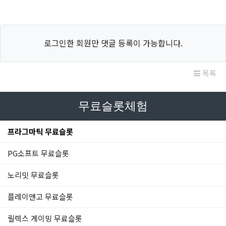
로그인한 회원만 댓글 등록이 가능합니다.
목록
무료슬롯체험
프라그마틱 무료슬롯
PG소프트 무료슬롯
노리밋 무료슬롯
플레이앤고 무료슬롯
릴렉스 게이밍 무료슬롯