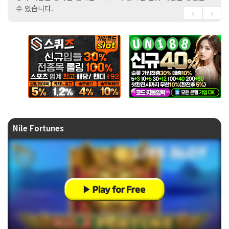
수 있습니다.
Nile Fortunes