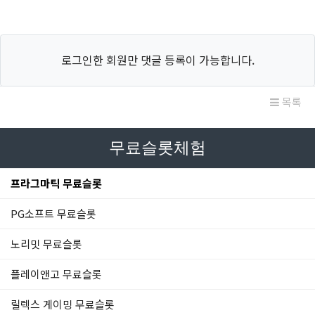
로그인한 회원만 댓글 등록이 가능합니다.
목록
무료슬롯체험
프라그마틱 무료슬롯
PG소프트 무료슬롯
노리밋 무료슬롯
플레이앤고 무료슬롯
릴렉스 게이밍 무료슬롯