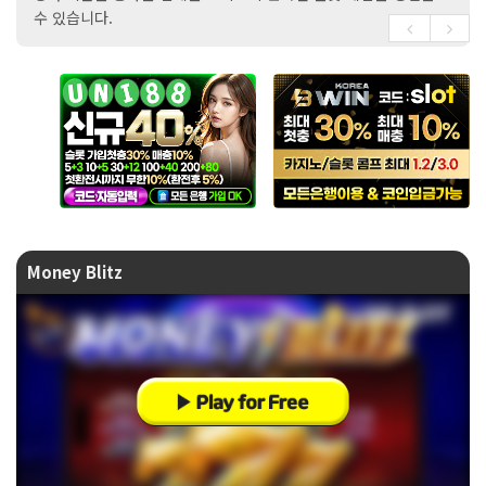
수 있습니다.
Money Blitz