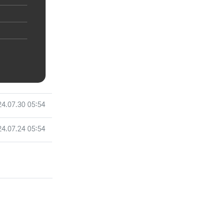
성일
4.07.30 05:54
성일
4.07.24 05:54