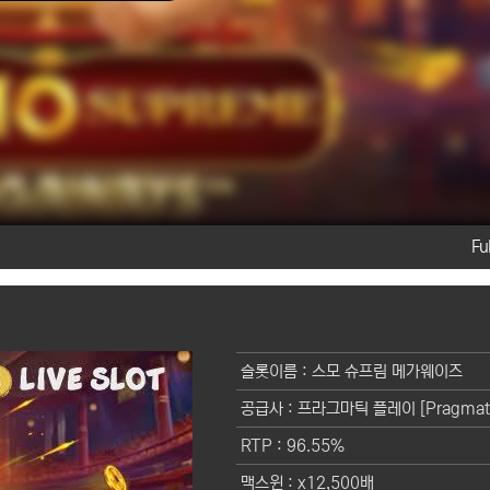
Fu
슬롯이름 : 스모 슈프림 메가웨이즈
공급사 : 프라그마틱 플레이 [Pragmatic
RTP : 96.55%
맥스윈 : x12,500배