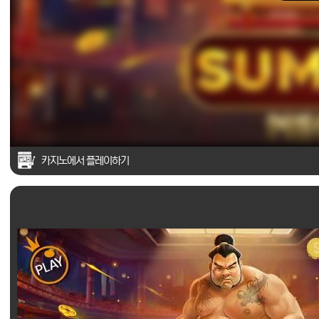
카지노에서 플레이하기