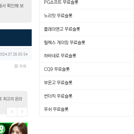
PG소프트 무료슬롯
에서 확인해 보
노리밋 무료슬롯
플레이앤고 무료슬롯
릴렉스 게이밍 무료슬롯
작성일
2024.07.26 05:54
하바네로 무료슬롯
목록
CQ9 무료슬롯
부운고 무료슬롯
썬더킥 무료슬롯
로 최고의 온라
푸쉬 무료슬롯