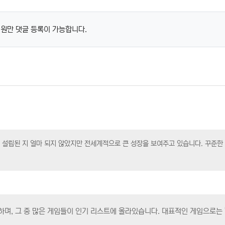
원만 댓글 등록이 가능합니다.
 비록 설립된 지 얼마 되지 않았지만 전세계적으로 큰 성장을 보여주고 있습니다. 꾸준한
하며, 그 중 많은 게임들이 인기 리스트에 올라있습니다. 대표적인 게임으로는