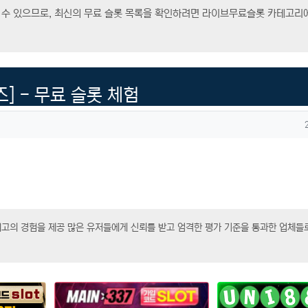
 수 있으므로, 최신의 무료 슬롯 목록을 확인하려면 라이브무료슬롯 카테고리
] - 무료 슬롯 체험
의 경험을 제공 많은 유저들에게 신뢰를 받고 엄격한 평가 기준을 통과한 업체들