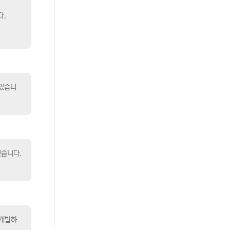
다.
 있습니
하였습니다.
 개발하