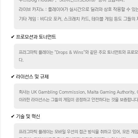
라이브 카지노 : 플레이어가 실시간으로 딜러와 상호 작용할 수 있는
기타 게임 : 비디오 포커, 스크래치 카드, 테이블 게임 등도 그들의
✔ 프로모션과 토너먼트
프라그마틱 플레이는 "Drops & Wins"와 같은 주요 토너먼트와 프
다.
✔ 라이선스 및 규제
회사는 UK Gambling Commission, Malta Gaming Authorit
이러한 라이선스는 그들의 게임이 공정하고 안전하다는 것을 보증합니다
✔ 기술 및 혁신
프라그마틱 플레이는 모바일 우선의 접근 방식을 취하고 있어, 모든 게