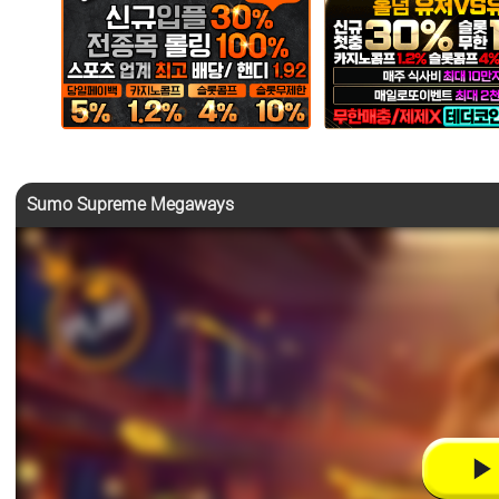
Sumo Supreme Megaways