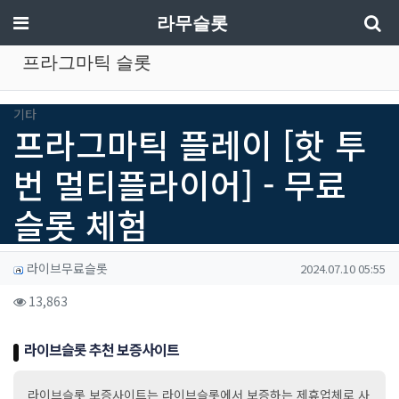
기
메뉴
라무슬롯
프라그마틱 슬롯
분류
기타
프라그마틱 플레이 [핫 투
번 멀티플라이어] - 무료
슬롯 체험
작성자 정보
작성
작성일
라이브무료슬롯
2024.07.10 05:55
컨텐츠 정보
조회
13,863
본문
라이브슬롯 추천 보증사이트
라이브슬롯 보증사이트는 라이브슬롯에서 보증하는 제휴업체로 사