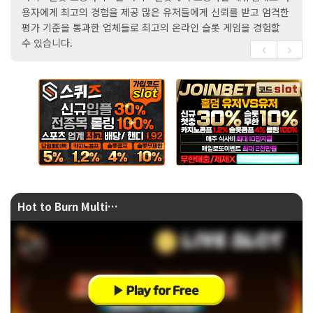
용자에게 최고의 경험을 제공 많은 유저들에게 신뢰를 받고 엄격한
평가 기준을 통과한 업체들로 최고의 온라인 슬롯 게임을 경험할
수 있습니다.
Hot to Burn Multiplier