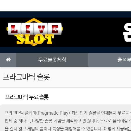
상단 네비
메인 메뉴
무료슬롯체험
출석
프라그마틱 슬롯
프라그마틱 무료 슬롯
프라그마틱 플레이(Pragmatic Play) 최신 인기 슬롯을 언제든지 무
업체 중 하나로, 다양한 슬롯 게임을 제작하고 있습니다. 무료로 플레이할 
을 걸지 않고 게임의 룰이나 특징을 체험해볼 수 있습니다. 이렇게 제공되는