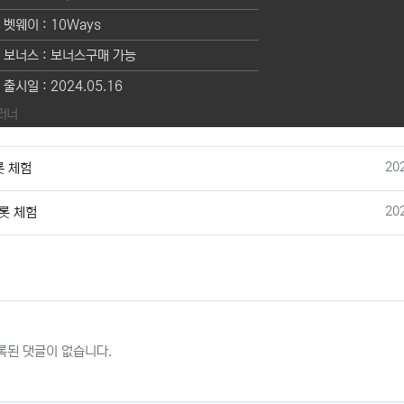
벳웨이 : 10Ways
보너스 : 보너스구매 가능
출시일 : 2024.05.16
러너
작
202
롯 체험
작
202
롯 체험
록된 댓글이 없습니다.