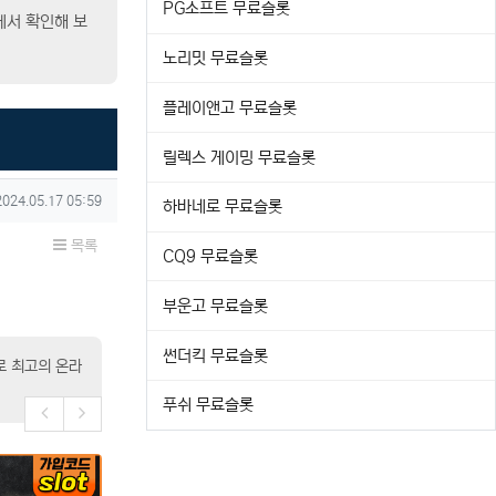
PG소프트 무료슬롯
에서 확인해 보
노리밋 무료슬롯
플레이앤고 무료슬롯
릴렉스 게이밍 무료슬롯
작성일
2024.05.17 05:59
하바네로 무료슬롯
목록
CQ9 무료슬롯
부운고 무료슬롯
썬더킥 무료슬롯
로 최고의 온라
푸쉬 무료슬롯