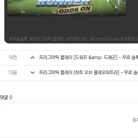
#무료슬롯
#프라그마틱 플레이
#프론트러너
#Front Runner
#프론트 
관련자료
이전
프라그마틱 플레이 [드워프 &amp; 드래곤] - 무료 슬
다음
프라그마틱 플레이 [하트 오브 클레오파트라] - 무료 슬
댓글
0
등