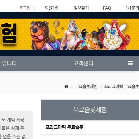
로그인
회원가입
정보찾기
FAQ
1:1문의
커뮤니티
고객센터
무료슬롯체험
프라그마틱 무료슬롯
무료슬롯체험
지노 게임 제공
프라그마틱 무료슬롯
자들은 실제 돈
 얻을 수는 없