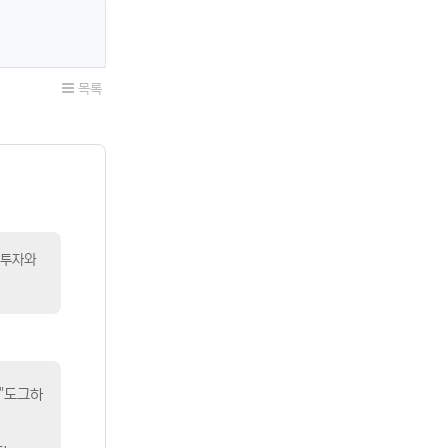
목록
 투자와
 "도그하