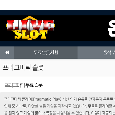
상단 네비
메인 메뉴
무료슬롯체험
출석
프라그마틱 슬롯
프라그마틱 무료 슬롯
프라그마틱 플레이(Pragmatic Play) 최신 인기 슬롯을 언제든지 무
업체 중 하나로, 다양한 슬롯 게임을 제작하고 있습니다. 무료로 플레이할 
을 걸지 않고 게임의 룰이나 특징을 체험해볼 수 있습니다. 이렇게 제공되는