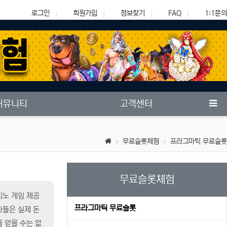
로그인
회원가입
정보찾기
FAQ
1:1문의
커뮤니티
고객센터
무료슬롯체험
프라그마틱 무료슬롯
무료슬롯체험
지노 게임 제공
프라그마틱 무료슬롯
자들은 실제 돈
 얻을 수는 없