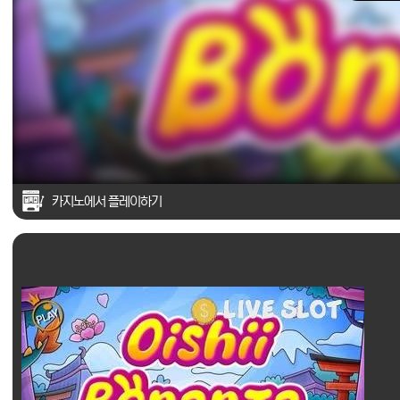
카지노에서 플레이하기