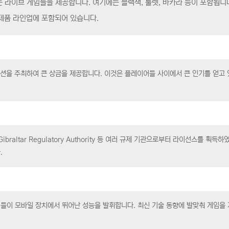
 라이브 게임들을 제공합니다. 여기에는 블랙잭, 룰렛, 바카라 등이 포함됩니
 제품 라인업에 포함되어 있습니다.
로모션을 주최하여 큰 상금을 제공합니다. 이것은 플레이어들 사이에서 큰 인기를 얻고
y, Gibraltar Regulatory Authority 등 여러 규제 기관으로부터 라이선스를 획득
.
임들이 모바일 장치에서 뛰어난 성능을 발휘합니다. 최신 기술 동향에 발맞춰 게임을