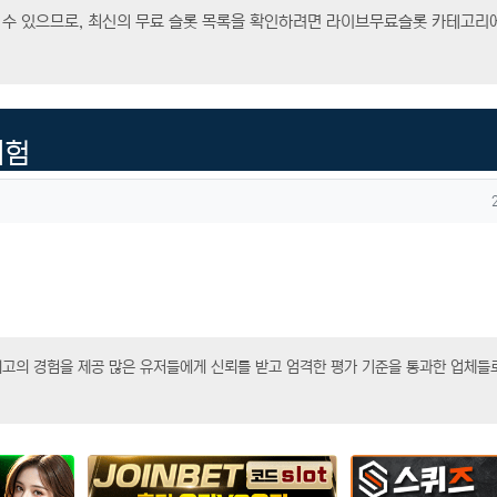
 수 있으므로, 최신의 무료 슬롯 목록을 확인하려면 라이브무료슬롯 카테고리
체험
의 경험을 제공 많은 유저들에게 신뢰를 받고 엄격한 평가 기준을 통과한 업체들