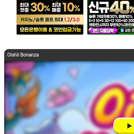
Oishii Bonanza