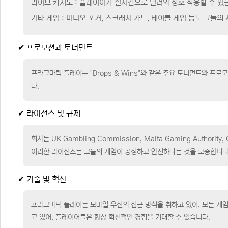
라이브 카지노 : 플레이어가 실시간으로 딜러와 상호 작용할 수 있는
기타 게임 : 비디오 포커, 스크래치 카드, 테이블 게임 등도 그들의
✔ 프로모션과 토너먼트
프라그마틱 플레이는 "Drops & Wins"와 같은 주요 토너먼트와 프
다.
✔ 라이선스 및 규제
회사는 UK Gambling Commission, Malta Gaming Authorit
이러한 라이선스는 그들의 게임이 공정하고 안전하다는 것을 보증합니다
✔ 기술 및 혁신
프라그마틱 플레이는 모바일 우선의 접근 방식을 취하고 있어, 모든 게
고 있어, 플레이어들은 항상 혁신적인 경험을 기대할 수 있습니다.