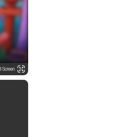
ll Screen