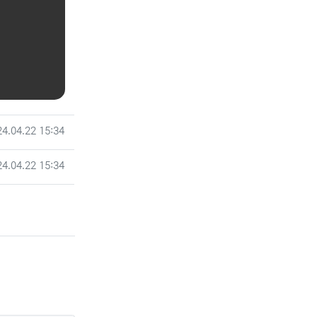
성일
4.04.22 15:34
성일
4.04.22 15:34