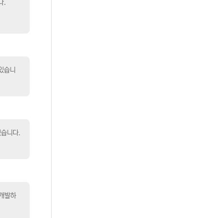
다.
 있습니
하였습니다.
 개발하