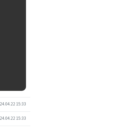
성일
24.04.22 15:33
성일
24.04.22 15:33