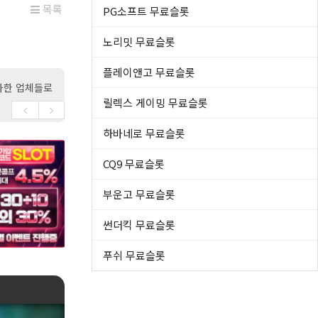
목록
PG소프트 무료슬롯
노리밋 무료슬롯
플레이앤고 무료슬롯
과한 업체들로
릴렉스 게이밍 무료슬롯
하바네로 무료슬롯
CQ9 무료슬롯
부운고 무료슬롯
썬더킥 무료슬롯
푸쉬 무료슬롯