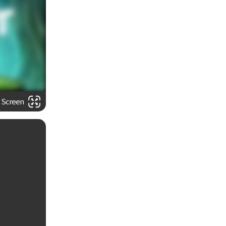
l Screen