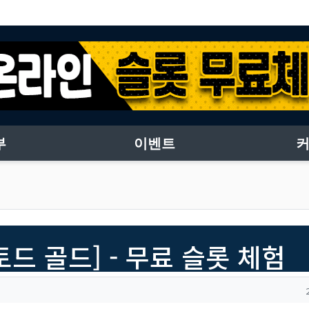
부
이벤트
드 골드] - 무료 슬롯 체험