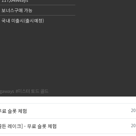
: 보너스구매 가능
: 국내 미출시(출시예정)
egaways
#미스터 토드 골드
작
무료 슬롯 체험
20
작
든 레이크] - 무료 슬롯 체험
20