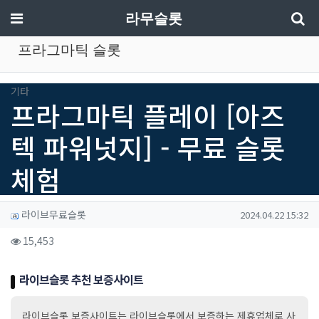
기
메뉴
라무슬롯
프라그마틱 슬롯
분류
기타
프라그마틱 플레이 [아즈
텍 파워넛지] - 무료 슬롯
체험
작성자 정보
작성
작성일
라이브무료슬롯
2024.04.22 15:32
컨텐츠 정보
조회
15,453
본문
라이브슬롯 추천 보증사이트
라이브슬롯 보증사이트는 라이브슬롯에서 보증하는 제휴업체로 사