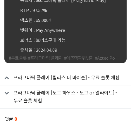
공급사 : 프라그마틱 플레이 [Pragmatic Play]
RTP : 97.57%
맥스윈 : x5,000배
벳웨이 : Pay Anywhere
보너스 : 보너스구매 가능
출시일 : 2024.04.09
#무료슬롯
#프라그마틱 플레이
#아즈텍파워넛지
#Aztec Powernudge
관련자료
프라그마틱 플레이 [릴리스 더 바이슨] - 무료 슬롯 체험
프라그마틱 플레이 [도그 하우스 - 도그 or 얼라이브] -
무료 슬롯 체험
댓글
0