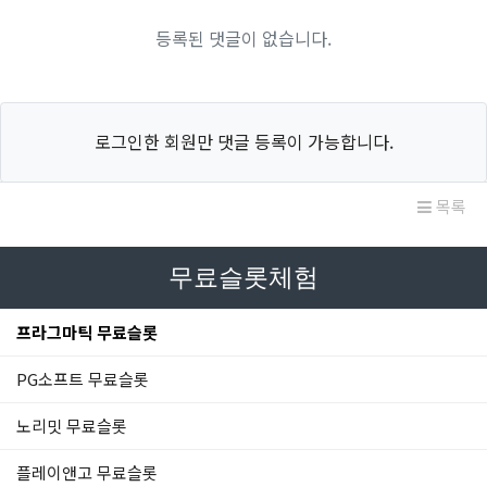
등록된 댓글이 없습니다.
로그인한 회원만 댓글 등록이 가능합니다.
목록
무료슬롯체험
프라그마틱 무료슬롯
PG소프트 무료슬롯
노리밋 무료슬롯
플레이앤고 무료슬롯