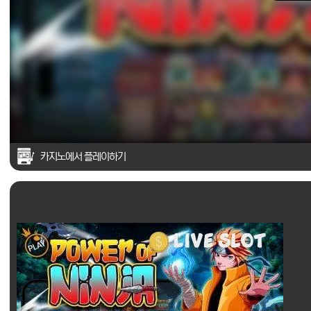
카지노에서 플레이하기