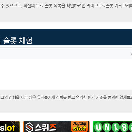
 수 있으므로, 최신의 무료 슬롯 목록을 확인하려면 라이브무료슬롯 카테고리
료 슬롯 체험
의 경험을 제공 많은 유저들에게 신뢰를 받고 엄격한 평가 기준을 통과한 업체들