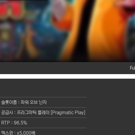
Fu
슬롯이름 : 파워 오브 닌자
공급사 : 프라그마틱 플레이 [Pragmatic Play]
RTP : 96.5%
맥스윈 : x5,000배