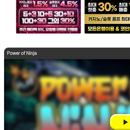
Power of Ninja