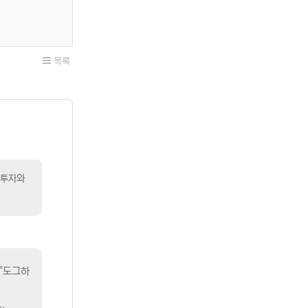
목록
 투자와
 "도그하