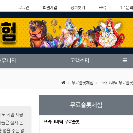
로그인
회원가입
정보찾기
FAQ
1:1문의
커뮤니티
고객센터
무료슬롯체험
프라그마틱 무료슬롯
무료슬롯체험
지노 게임 제공
프라그마틱 무료슬롯
자들은 실제 돈
 얻을 수는 없