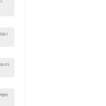
다.
 있습니
하였습니다.
 개발하