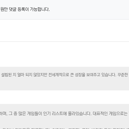
원만 댓글 등록이 가능합니다.
 비록 설립된 지 얼마 되지 않았지만 전세계적으로 큰 성장을 보여주고 있습니다. 꾸준한
하며, 그 중 많은 게임들이 인기 리스트에 올라있습니다. 대표적인 게임으로는