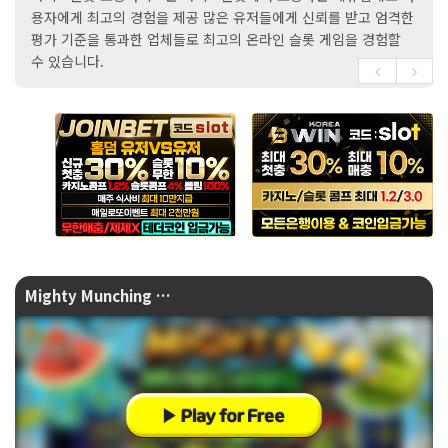
용자에게 최고의 경험을 제공 많은 유저들에게 신뢰를 받고 엄격한
평가 기준을 통과한 업체들로 최고의 온라인 슬롯 게임을 경험할
수 있습니다.
Mighty Munching Melons