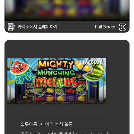
카지노에서 플레이하기
Full Screen
슬롯이름 : 마이티 먼칭 멜론