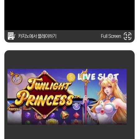
카지노에서 플레이하기
Full Screen