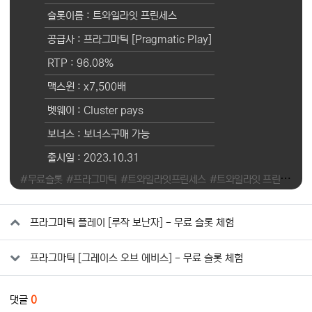
슬롯이름 : 트와일라잇 프린세스
공급사 : 프라그마틱 [Pragmatic Play]
RTP : 96.08%
맥스윈 : x7,500배
벳웨이 : Cluster pays
보너스 : 보너스구매 가능
출시일 : 2023.10.31
#무료슬롯
#프라그마틱
#트와일라잇프린세스
#트와일라잇 프린세스
관련자료
프라그마틱 플레이 [루작 보난자] - 무료 슬롯 체험
프라그마틱 [그레이스 오브 에비스] - 무료 슬롯 체험
댓글
0