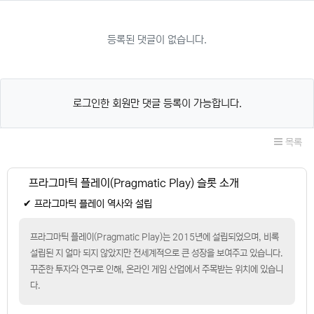
등록된 댓글이 없습니다.
로그인한 회원만 댓글 등록이 가능합니다.
목록
프라그마틱 플레이(Pragmatic Play) 슬롯 소개
✔ 프라그마틱 플레이 역사와 설립
프라그마틱 플레이(Pragmatic Play)는 2015년에 설립되었으며, 비록
설립된 지 얼마 되지 않았지만 전세계적으로 큰 성장을 보여주고 있습니다.
꾸준한 투자와 연구로 인해, 온라인 게임 산업에서 주목받는 위치에 있습니
다.