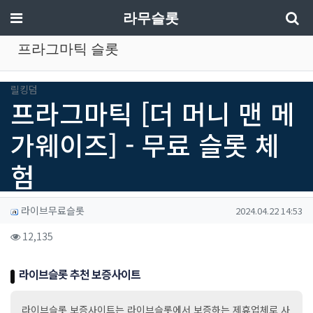
기
메뉴
라무슬롯
프라그마틱 슬롯
분류
릴킹덤
프라그마틱 [더 머니 맨 메
가웨이즈] - 무료 슬롯 체
험
작성자 정보
작성
작성일
라이브무료슬롯
2024.04.22 14:53
컨텐츠 정보
조회
12,135
본문
라이브슬롯 추천 보증사이트
라이브슬롯 보증사이트는 라이브슬롯에서 보증하는 제휴업체로 사