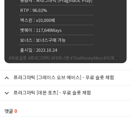
공급사 : 프라그마틱 [Pragmatic Play]
RTP : 96.02%
맥스윈 : x10,000배
벳웨이 : 117,649Ways
보너스 : 보너스구매 가능
출시일 : 2023.10.24
#무료슬롯
#프라그마틱
#더머니맨
#TheMoneyMen
#더 머니 맨 메가웨이즈
관련자료
프라그마틱 [그레이스 오브 에비스] - 무료 슬롯 체험
프라그마틱 [데몬 포츠] - 무료 슬롯 체험
댓글
0