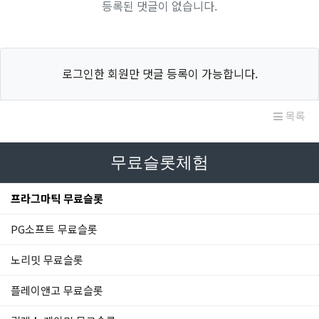
등록된 댓글이 없습니다.
로그인한 회원만 댓글 등록이 가능합니다.
목록
무료슬롯체험
프라그마틱 무료슬롯
PG소프트 무료슬롯
노리밋 무료슬롯
플레이앤고 무료슬롯