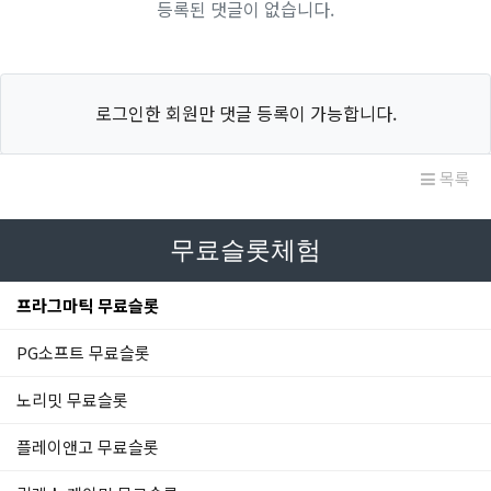
등록된 댓글이 없습니다.
로그인한 회원만 댓글 등록이 가능합니다.
목록
무료슬롯체험
프라그마틱 무료슬롯
PG소프트 무료슬롯
노리밋 무료슬롯
플레이앤고 무료슬롯