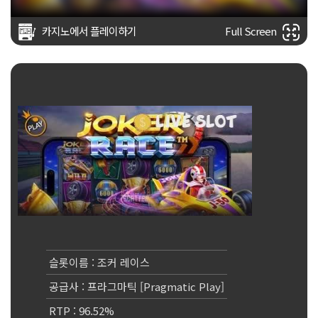
카지노에서 플레이하기
Full Screen
슬롯이름 : 조커 레이스
공급사 : 프라그마틱 [Pragmatic Play]
RTP : 96.52%