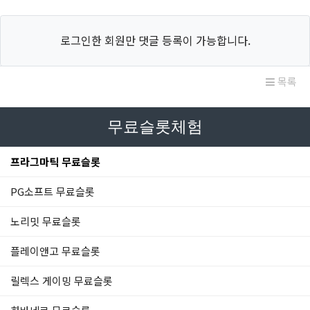
로그인한 회원만 댓글 등록이 가능합니다.
목록
무료슬롯체험
프라그마틱 무료슬롯
PG소프트 무료슬롯
노리밋 무료슬롯
플레이앤고 무료슬롯
릴렉스 게이밍 무료슬롯