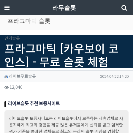
기
메뉴
라무슬롯
프라그마틱 슬롯
분류
인기슬롯
프라그마틱 [카우보이 코
인스] - 무료 슬롯 체험
작성자 정보
작성
작성일
라이브무료슬롯
2024.04.22 14:20
컨텐츠 정보
조회
12,040
본문
라이브슬롯 추천 보증사이트
라이브슬롯 보증사이트는 라이브슬롯에서 보증하는 제휴업체로 사
용자에게 최고의 경험을 제공 많은 유저들에게 신뢰를 받고 엄격한
평가 기준을 통과한 업체들로 최고의 온라인 슬롯 게임을 경험할