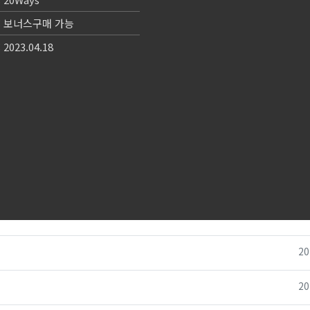
: 보너스구매 가능
2023.04.18
작
20
작
20