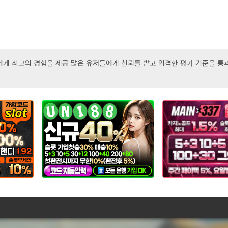
 최고의 경험을 제공 많은 유저들에게 신뢰를 받고 엄격한 평가 기준을 통