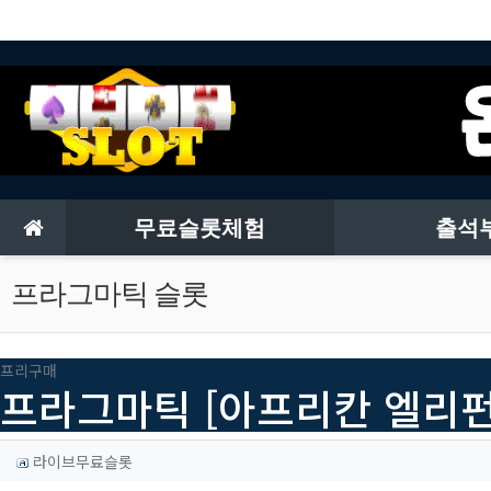
상단 네비
메인 메뉴
무료슬롯체험
출석
프라그마틱 슬롯
분류
프리구매
프라그마틱 [아프리칸 엘리펀트
작성자 정보
작성
라이브무료슬롯