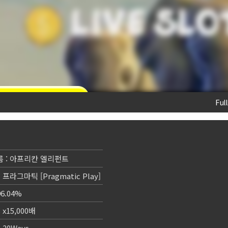
Ful
 : 아프리칸 엘리펀트
 프라그마틱 [Pragmatic Play]
96.04%
 x15,000배
 20Ways