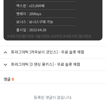
맥스윈 : x15,000배
벳웨이 : 20Ways
보너스 : 보너스구매 가능
출시일 : 2023.04.18
#아프리칸엘리펀트
#앨리펀트
#코끼리
#아프리칸 엘리펀트
관련자료
프라그마틱 [카우보이 코인스] - 무료 슬롯 체험
프라그마틱 [3 댄싱 몽키스] - 무료 슬롯 체험
댓글
0
등록된 댓글이 없습니다.