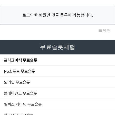
로그인한 회원만 댓글 등록이 가능합니다.
목록
무료슬롯체험
프라그마틱 무료슬롯
PG소프트 무료슬롯
노리밋 무료슬롯
플레이앤고 무료슬롯
릴렉스 게이밍 무료슬롯