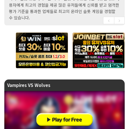
용자에게 최고의 경험을 제공 많은 유저들에게 신뢰를 받고 엄격한
평가 기준을 통과한 업체들로 최고의 온라인 슬롯 게임을 경험할
수 있습니다.
Vampires VS Wolves