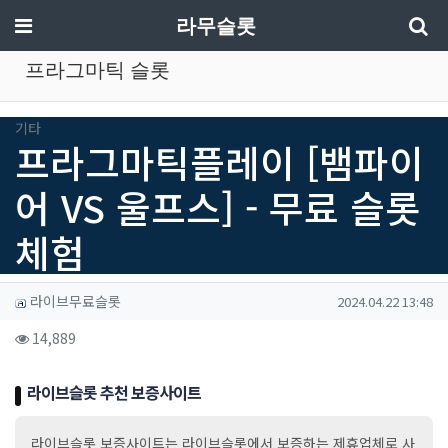
기
메뉴
라무슬롯
프라그마틱 슬롯
분류
기타
프라그마틱플레이 [뱀파이
어 VS 울프스] - 무료 슬롯
체험
작성자 정보
작성
작성일
라이브무료슬롯
2024.04.22 13:48
컨텐츠 정보
조회
14,889
본문
라이브슬롯 추천 보증사이트
라이브슬롯 보증사이트는 라이브슬롯에서 보증하는 제휴업체로 사