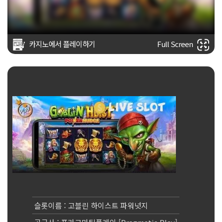
카지노에서 플레이하기
Full Screen
슬롯이름 : 고블린 하이스트 파워넛지