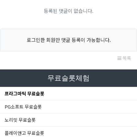
등록된 댓글이 없습니다.
로그인한 회원만 댓글 등록이 가능합니다.
목록
무료슬롯체험
프라그마틱 무료슬롯
PG소프트 무료슬롯
노리밋 무료슬롯
플레이앤고 무료슬롯