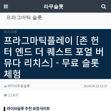
기
메뉴
라무슬롯
프라그마틱 슬롯
분류
프리구매
프라그마틱플레이 [존 헌
터 엔드 더 퀘스트 포얼 버
뮤다 리치스] - 무료 슬롯
체험
작성자 정보
작성
작성일
라이브무료슬롯
2024.04.22 13:27
컨텐츠 정보
조회
12,437
본문
라이브슬롯 추천 보증사이트