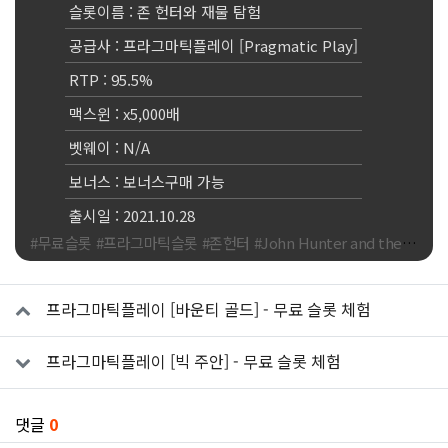
슬롯이름 : 존 헌터와 재물 탐험
공급사 : 프라그마틱플레이 [Pragmatic Play]
RTP : 95.5%
맥스윈 : x5,000배
벳웨이 : N/A
보너스 : 보너스구매 가능
출시일 : 2021.10.28
#무료슬롯
#프라그마틱슬롯
#존헌터
#John Hunter and the Quest for Bermuda Riches
관련자료
프라그마틱플레이 [바운티 골드] - 무료 슬롯 체험
프라그마틱플레이 [빅 주안] - 무료 슬롯 체험
댓글
0