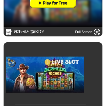
카지노에서 플레이하기
Full Screen