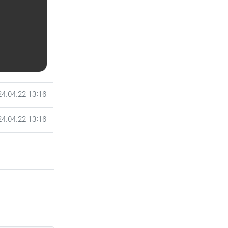
성일
4.04.22 13:16
성일
4.04.22 13:16