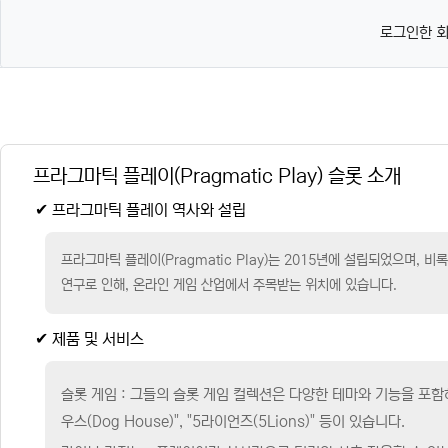
로그인한 회
프라그마틱 플레이(Pragmatic Play) 슬롯 소개
✔ 프라그마틱 플레이 역사와 설립
프라그마틱 플레이(Pragmatic Play)는 2015년에 설립되었으며,
연구로 인해, 온라인 게임 산업에서 주목받는 위치에 있습니다.
✔ 제품 및 서비스
슬롯 게임 : 그들의 슬롯 게임 컬렉션은 다양한 테마와 기능을 포함
우스(Dog House)", "5라이언즈(5Lions)" 등이 있습니다.