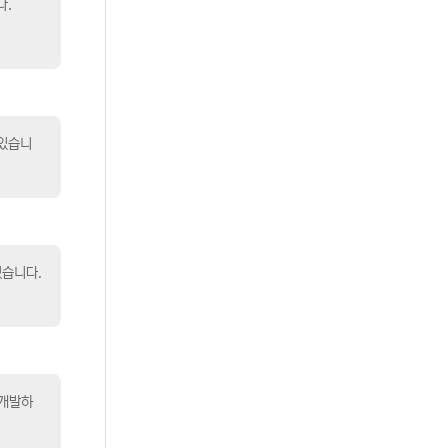
다.
 있습니
하였습니다.
 개발하