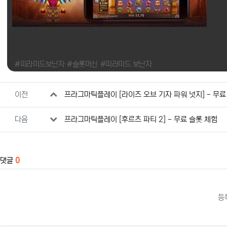
#피라미드보난자
#슬롯머신
#피라미드 보난자
관련자료
이전
프라그마틱플레이 [라이즈 오브 기자 파워 넛지] - 무료
다음
프라그마틱플레이 [후르츠 파티 2] - 무료 슬롯 체험
댓글
0
등