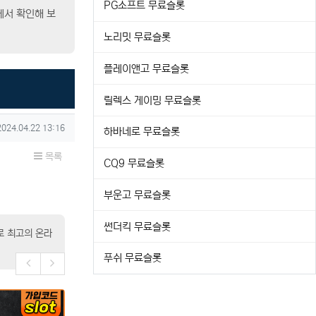
PG소프트 무료슬롯
에서 확인해 보
노리밋 무료슬롯
플레이앤고 무료슬롯
릴렉스 게이밍 무료슬롯
작성일
2024.04.22 13:16
하바네로 무료슬롯
목록
CQ9 무료슬롯
부운고 무료슬롯
썬더킥 무료슬롯
로 최고의 온라
푸쉬 무료슬롯