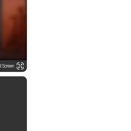
ll Screen