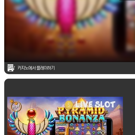
카지노에서 플레이하기