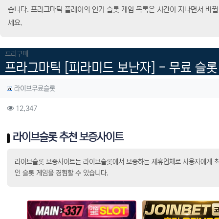
습니다. 프라그마틱 플레이의 인기 슬롯 게임 목록은 시간이 지나면서 바뀔
세요.
분류
프리구매
프라그마틱 [피라미드 보난자] - 무료 슬롯
작성자 정보
작성
라이브무료슬롯
컨텐츠 정보
조회
12,347
본문
라이브슬롯 추천 보증사이트
라이브슬롯 보증사이트는 라이브슬롯에서 보증하는 제휴업체로 사용자에게 최고
인 슬롯 게임을 경험할 수 있습니다.