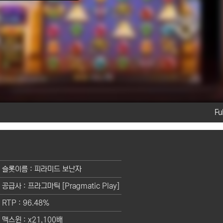
Fu
슬롯이름 : 피라미드 보난자
공급사 : 프라그마틱 [Pragmatic Play]
RTP : 96.48%
맥스윈 : x21,100배