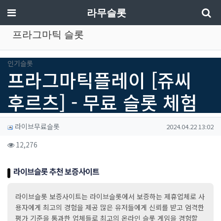
기
메뉴
라무슬롯
프라그마틱 슬롯
분류
인기슬롯
프라그마틱플레이 [쥬씨
후르츠] - 무료 슬롯 체험
작성자 정보
작성
작성일
라이브무료슬롯
2024.04.22 13:02
컨텐츠 정보
조회
12,276
본문
라이브슬롯 추천 보증사이트
라이브슬롯 보증사이트는 라이브슬롯에서 보증하는 제휴업체로 사
용자에게 최고의 경험을 제공 많은 유저들에게 신뢰를 받고 엄격한
평가 기준을 통과한 업체들로 최고의 온라인 슬롯 게임을 경험할