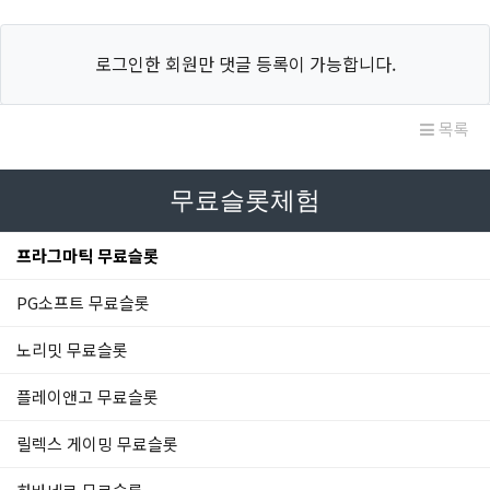
로그인한 회원만 댓글 등록이 가능합니다.
목록
무료슬롯체험
프라그마틱 무료슬롯
PG소프트 무료슬롯
노리밋 무료슬롯
플레이앤고 무료슬롯
릴렉스 게이밍 무료슬롯