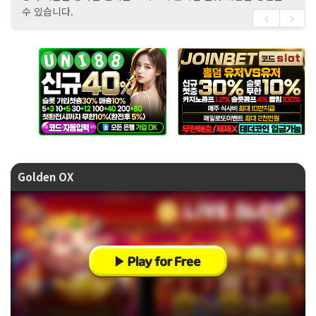
수 있습니다.
Golden OX