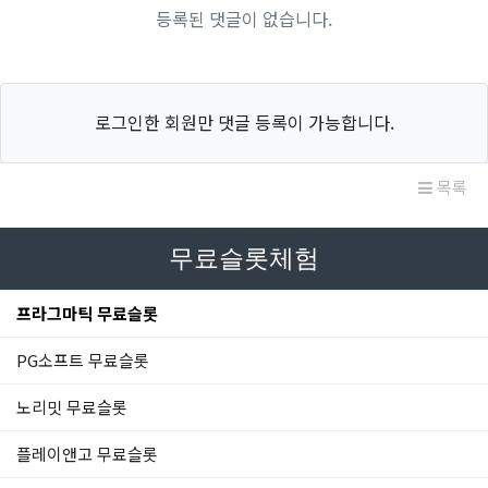
등록된 댓글이 없습니다.
로그인한 회원만 댓글 등록이 가능합니다.
목록
무료슬롯체험
프라그마틱 무료슬롯
PG소프트 무료슬롯
노리밋 무료슬롯
플레이앤고 무료슬롯