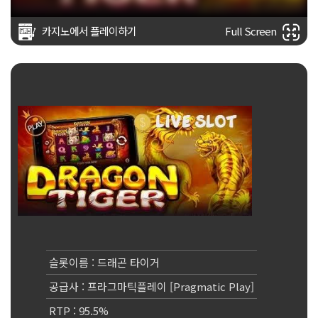
카지노에서 플레이하기
Full Screen
슬롯이름 : 드래곤 타이거
공급사 : 프라그마틱플레이 [Pragmatic Play]
RTP : 95.5%